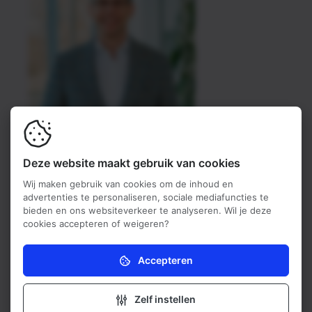
Geschreven door:
Deze website maakt gebruik van cookies
Onno
Wouters
Wij maken gebruik van cookies om de inhoud en
advertenties te personaliseren, sociale mediafuncties te
bieden en ons websiteverkeer te analyseren. Wil je deze
cookies accepteren of weigeren?
Heb je vragen?
Accepteren
Contact met Onno
Noodzakelijk (verplicht)
Zonder deze cookies kan de website niet naar
behoren werken.
Zelf instellen