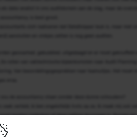
e als data-analist in ons auditdomein aan de slag, maar de overs
 accountancy, is best groot.
accountants zich realiseren dat DataSnipper leuk is, maar met 
rd) aansluiten en vinkjes zetten is nog geen auditen.
den gecoached, gebuddied, uitgedaagd en er moet geknuffeld
. Ze rollen van vaktechnische bijeenkomsten naar Audit Plannin
ring. Van beoordelingsgesprekken naar teamuitjes. Het moet im
gas erop.
r zou de accountancy staan zonder deze dunne schouders?
vaak verteld, ik ben ongelofelijk trots op ze. Ik maak mij ook we
 goed moeten nadenken of deze setting duurzaam is. Durven we, 
 andere onderwerpen, ons ook de vraag te stellen: zijn de schou