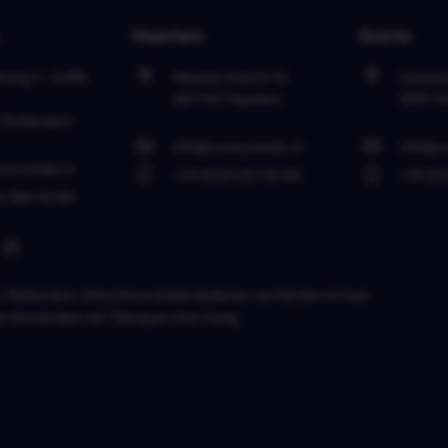
Haarlem
Goirle
eweg 1 - koffie
Nieuwe Gracht 74
Dorpsst
2011 NJ
Haarlem
5051 C
C
Rotterdam
info@coneyminds.nl
info@c
neyminds.nl
+31 (0)23 221 00 84
+31 (0)
0 284 92 88
m
,
Rotterdam
,
Utrecht
en
Goirle
bedienen we klanten in heel
an
Amsterdam
tot
Tilburg
en
Den Haag
.