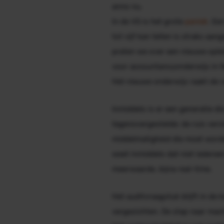
anno nu.
In de VS is het grote
paniek
. Ee
tot vijf kan tellen is straks aa
praten we over een nieuwe ople
voor accountancyonderwijs in N
Het nieuwe onderwijs raakt de 
Inmiddels is er een generatie d
tegenovergestelde: de ruis vers
middelmatigheid die moet worden
weet inmiddels dat niet iedereen
meerwaarde, bijna real-time.
Het auditvraagstuk blijft in de 
vergezichten. De stap naar
mach