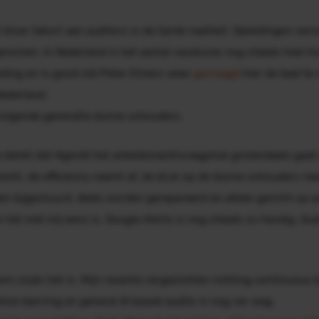
n bizar tekort aan auditors is de harde realiteit. Opleidingen ver
ngenomen. In Nederland is het aantal vacatures nog steeds heel h
iding en is
good old
Peter Eimers weer
gevraagd
hier de
lead
te 
ederland.
volgende generatie dunne schouders.
ie denkt dat #genAI het arbeidsmarktvraagstuk grotendeels gaat 
terkt, de efficiency neemt af, de druk op de dunne schouders ne
 bijgestuurd, deels worden gerepareerd en alleen gericht op au
 het met mij eens is. Google Alerts is nog steeds zo handig. Oud
kern zoals het is. Mijn recente vergezichten richting
continuous 
ine learning
en
general
AI
based audits
is nog ver weg.