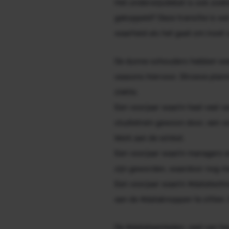
Het onderwijsdebat is ook zoeke
gekoppeld? Deze transitie is we
waarheid als het gaat om inzet
De dunne schouders hebben wee
seasons
hiervoor. Stroeve plann
ziekte.
Een voorjaar waarin heel veel 
studietrein gewoon door, een voo
Werk aan de winkel.
Een voorjaar waarin managers e
zijn geworden, waardoor nog m
Een voorjaar waarin #datatechn
aan de #dataknoppen te zitten. 
De #datateamleden, veel van he