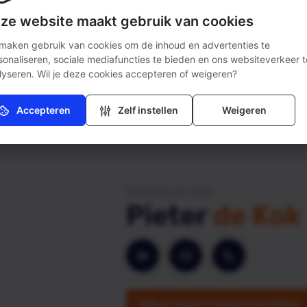
ze website maakt gebruik van cookies
 maken gebruik van cookies om de inhoud en advertenties te
sonaliseren, sociale mediafuncties te bieden en ons websiteverkeer t
lyseren. Wil je deze cookies accepteren of weigeren?
Accepteren
Zelf instellen
Weigeren
Noodzakelijk (verplicht)
Zonder deze cookies kan de website niet naar behoren
werken.
Analytisch
Geschreven door:
Deze cookies helpen ons (anoniem) te begrijpen hoe onze
Pieter
de Kok
bezoekers de website gebruiken.
Marketing
Deze cookies helpen ons relevante advertenties weer te geven
aan onze bezoekers.
Heb je vragen?
Contact met Pieter