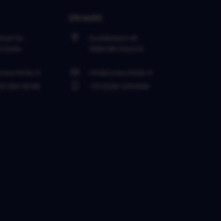
Utrecht
raat 2a
Euclideslaan 65
K
Goirle
3584 BM
Utrecht
oneyminds.nl
info@coneyminds.nl
10 284 92 88
+31 (0)30-2761338