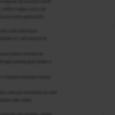
ie waaraan de transitie wordt
stellen vragen, wat is de
ing
en straks
general
AI?
 aan al die audit
busy
liënten en veel verzuim en
busy season
dendert de
it geen groene grap (meer) is.
n relatieve aantallen minder
ers niet aan toe komen om zelf
 blijven open staan.
g wennen aan auditen, voelen