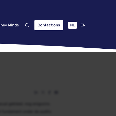
NL
EN
ney Minds
Contact ons
sual
gekleed, nog enigszins
et fundament onder de audits