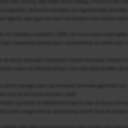
nde naar richting. Gaat alleen de lat omlaag, of komt er een vis
l al begonnen, de dunne schouders van tegenwoordig worstelen, 
 van #genAI, waar gaan we heen met bredere inzet
machine learn
r vijf maanden overleefd in 2024, een
busy season
exact gelijk
ingen, haperende oplevering en voorbereiding van audits door c
van de dunne schouders tentamens hebben doorstaan; midden in
rjaar waarin de ESG (alarm) fase 1 ons allen doet beseffen dat d
n senior managers een nog schaarser fenomeen geworden zijn, i
eer druk op de dunne schouders landt.
ologie nog steeds de #datatechnologie is waar de dunne schoud
De klanten volgen zich op, de planning schuift, de
to do
lijstjes
n hebben niet alleen dunne schouders maar moeten ook heel er