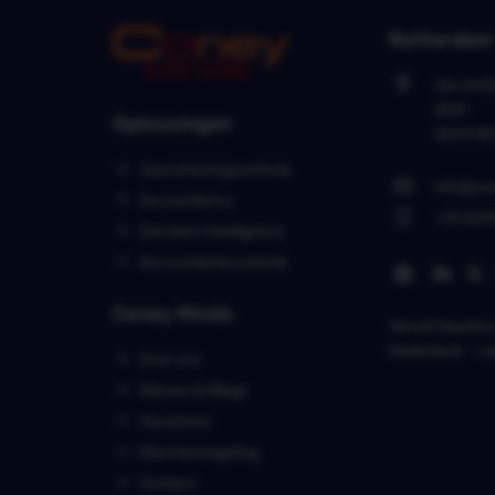
Rotterdam
Van Nell
2521
Oplossingen
3044 B
Jaarrekeningcontrole
info@co
Accountancy
+31 (0)1
Decision Intelligence
Accountantscontrole
Coney Minds
Vanuit
Haarle
Nederland – v
Over ons
Nieuws & Blogs
Vacatures
Klachtenregeling
Contact