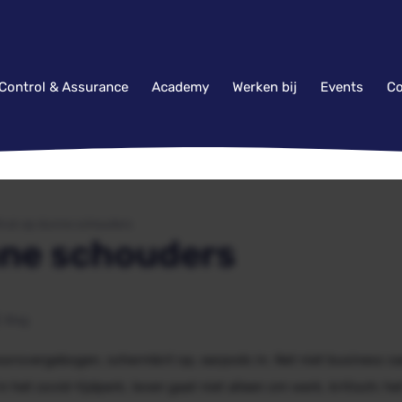
 Control & Assurance
Academy
Werken bij
Events
Co
ruk op dunne schouders
nne schouders
Blog
oorovergebogen, schermbril op,
earpods
in. Net niet
business ca
 het covid-tijdperk, leven gaat niet alleen om werk, kritisch; h