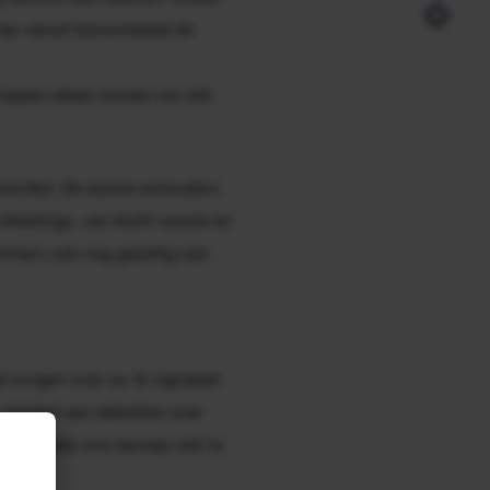
tap vanuit bijvoorbeeld de
snippen alleen komen we niet
 worden. De dunne schouders
g Meetings, van Wwft-sessie en
mers ook nog gezellig zijn.
l zorgen over ze. Ik signaleer
parallel aan debatten over
ders onder ons beroep niet te