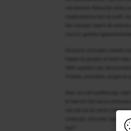
ook de druk. Natuurlijk willen z
maakindustrie naar de audit, de
Een voorjaar waarin de externe 
vooruit, getallen (geautomatisee
De dunne schouders moeten wor
helpen en groeien en leren mee
SIRA-updates naar dossiermento
Prikkels, prestaties, zorgen en 
Waar zou het auditberoep, waa
Ik heb het mijn dunne schouders 
ook dat we als sector echt heel
onderwijs, innovatie, #genAI en
dun?