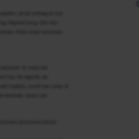
soepelen, de lat omlaag en wie
oog. Nijpend hoog. Ook hier
nemen. Peter staat synoniem
oplossen. Ik vrees het
emt toe. De #genAI, de
dit-taakjes, wordt een ramp. Ik
e techniek, direct van
business assurance
blijven