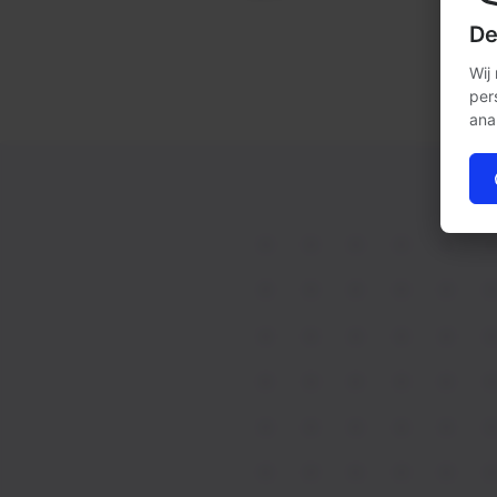
De
Wij
per
ana