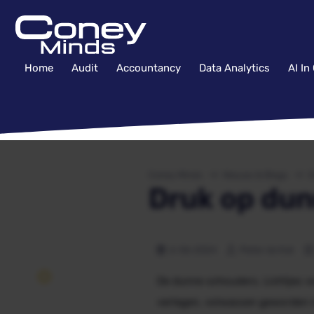
Home
Audit
Accountancy
Data Analytics
AI In
Coney Minds
Nieuws & Blogs
D
Druk op du
6-06-2024
Pieter de Kok
De dunne schouders. Lichtjes v
verlegen, volwassen geworden in