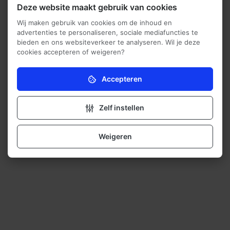
Deze website maakt gebruik van cookies
Wij maken gebruik van cookies om de inhoud en
advertenties te personaliseren, sociale mediafuncties te
bieden en ons websiteverkeer te analyseren. Wil je deze
cookies accepteren of weigeren?
Accepteren
Noodzakelijk (verplicht)
Zonder deze cookies kan de website niet naar
behoren werken.
Zelf instellen
Analytisch
Deze cookies helpen ons (anoniem) te begrijpen hoe
Weigeren
onze bezoekers de website gebruiken.
Marketing
Deze cookies helpen ons relevante advertenties
weer te geven aan onze bezoekers.