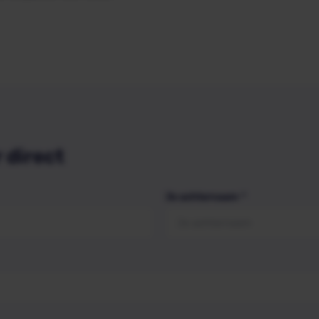
r direct
Je achternaam
*