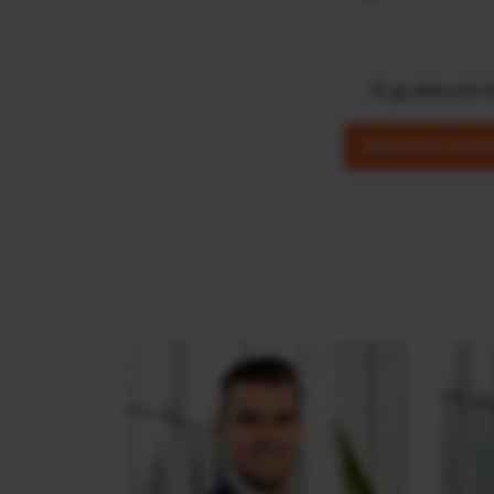
Ik ga akkoord 
Sollicitatie indie