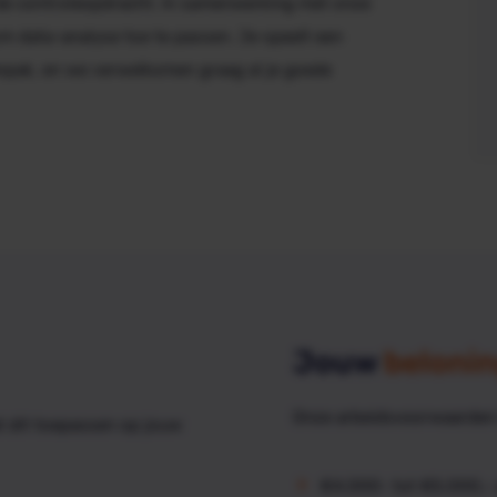
 de controleopdracht. In samenwerking met onze
m data-analyse toe te passen. Je speelt een
npak, en we verwelkomen graag al je goede
Jouw
belonin
Onze arbeidsvoorwaarden 
t dit toepassen op jouw
€4.000- tot €5.000,- a