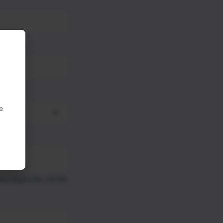
e
standsgrootte: 25 MB.