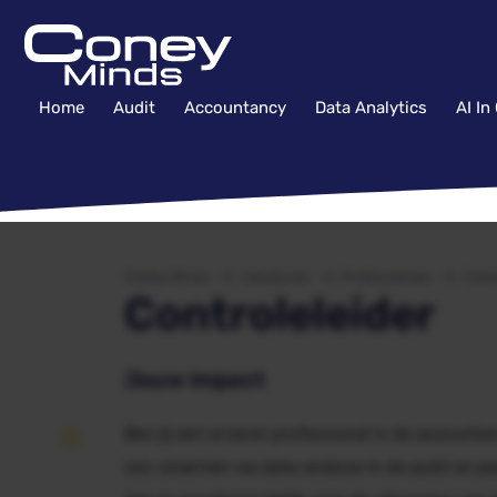
Home
Audit
Accountancy
Data Analytics
AI In
Coney Minds
Vacatures
Professionals
Contr
Controleleider
Jouw impact
Ben jij een ervaren professional in de accounta
ons omarmen we data-analyse in de audit en pas