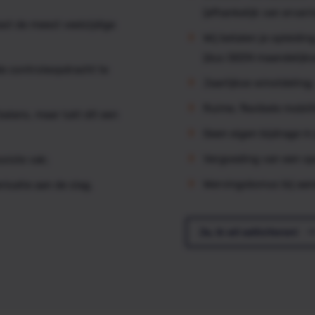
(afhankelijk van ervari
ast de meest veelzijdige
Wij betalen je opleidi
(dus GEEN maandelijks
de controleopdracht te
Jaarlijkse winstdeling;
Ruime, flexibele mobili
balans, maar lukt dit een
Geen eigen bijdrage in
Vergoeding van een s
oiste vak;
Wervingsbonus bij aand
isatie aan de slag.
Ja, ik wil solliciteren!