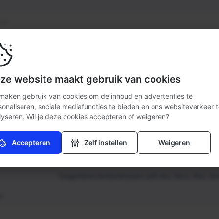
ze website maakt gebruik van cookies
je het beste telefonisch bereiken?
 maken gebruik van cookies om de inhoud en advertenties te
sonaliseren, sociale mediafuncties te bieden en ons websiteverkeer t
lyseren. Wil je deze cookies accepteren of weigeren?
Accepteren
Zelf instellen
Weigeren
Noodzakelijk (verplicht)
Zonder deze cookies kan de website niet naar behoren
werken.
Toegestane bestandstypen: pdf, doc, docx, Max. be
Analytisch
*
Deze cookies helpen ons (anoniem) te begrijpen hoe onze
bezoekers de website gebruiken.