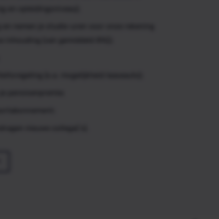
ng en opleidingsniveau);
ng en nemen je studie-uren voor onze rekening
e inhouding (van gemiddeld 8%));
teitsregeling (o.a. mogelijkheid leaseauto);
 je pensioenpremie;
portabonnement;
ragen nieuwe collega(‘s).