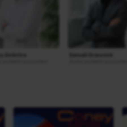
y Zwikstra
Samuël Grassnick
r assistent accountant
Junior assistent accounta