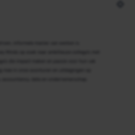
riven, informele manier van werken is
ney Minds op zoek naar ambitieuze collega’s met
lega’s die impact maken en passie voor hun vak
g mee in onze avonturen en uitdagingen op
e, accountancy, data en ondernemerschap.