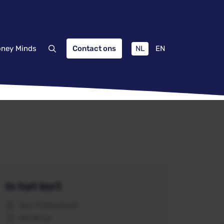
NL
EN
ney Minds
Contact ons
In het kort
Voor Professionals
Min 32 uur