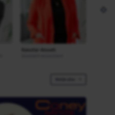
Kaoutar Aissati
nt
Assistent accountant
Bekijk alles