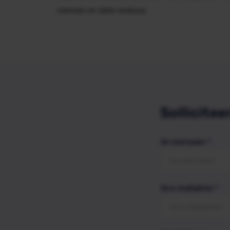
mensen en data-analyse.
Sollicitee
Je voornaam
*
Je e-mailadres
*