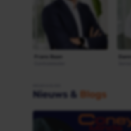
Frans Baan
Dann
Controleleider
Senio
NIEUWS & BLOGS
Nieuws &
Blogs