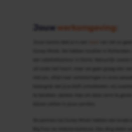
Jouw
werkomgeving:
Jouw kennis deel je in een
team
van net zo gedr
Coney Minds. We hebben locaties in Rotterdam,
een satellietkantoor in Goirle. Natuurlijk voer
uit zoals het hoort, maar we gaan graag iets ve
met jou, altijd naar verbeteringen in onze aanpa
belangrijk dat jij je blijft ontwikkelen; wij coa
te bereiken, denken mee om deze vorm te geven 
blijven zetten in jouw carrière.
De partners bij Coney Minds hebben een brede er
Big Four en midsize kantoren. Een ding delen we