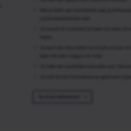
Met je team van assistenten pak je enthousi
controleopdrachten aan;
Je stuurt en motiveert je team om alles uit 
halen;
Je bent een doorzetter en houdt je leven in 
keer niet dan vraag je om hulp;
Je hebt een duidelijke motivatie voor het mo
Je wilt bij een innovatieve en gedreven organ
Ja, ik wil solliciteren!