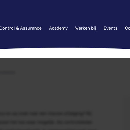
 Control & Assurance
Academy
Werken bij
Events
Co
oleleider
ncy en op zoek naar een nieuwe uitdaging? Bij
sen het toe waar mogelijk. Als controleleider