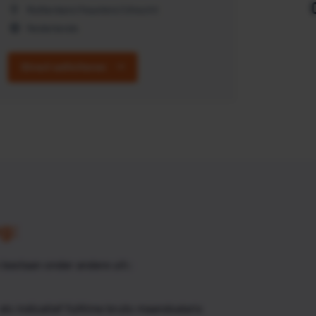
Rotterdam/Haarlem/Utrecht
Nederlands
Direct solliciteren
g:
bestaan onder andere uit::
ls indicatief fulltime bruto maandsalaris