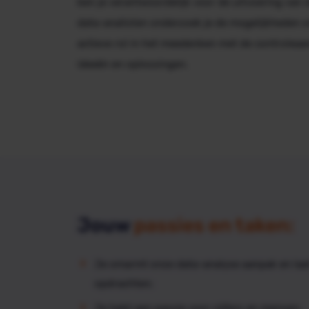
ben je verantwoordelijk voor de uitvoering van
data-analisten onderzoek je de mogelijkheden o
actieve rol in het meedenken met de controleaa
ideeën en oplossingen.
Jouw
passies en taken:
Je omarmt onze data-analyse aanpak en laa
opdrachten;
Je hebt een passie voor cijfers
en
mensen;