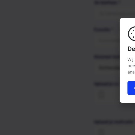
Je telefoon
*
Functie
*
De
Wanneer kunnen we 
Wij
per
ana
Upload je cv
*
Upload je motivatie