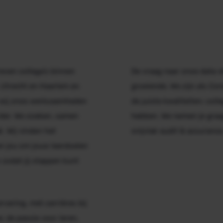
even collega’s binnen
De vraag naar onze data-d
 Utrecht en Haarlem en
groeiende. We zijn als Co
en wij onze werkzaamheden
de juiste kwaliteiten; col
rder. We zoeken, samen
hebben. We nemen je graa
k. Wij vinden het
snijvlak audit & assuranc
chen jou om jouw leerdoelen
zodat jij stappen kunt
varing, met carrières bij
: de passie voor leren,